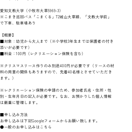
奨学金制度
カレンダー
認定校留学プログラム[英語]
教員紹介
図書館
お知らせ
愛知文教大学（小牧市大草5969-3）
内定者の声
※こまき巡回バス「こまくる」T2城山大草線、「文教大学前」
施設紹介
交換留学プログラム[中国語]
留学生向けガイド
で下車、駐車場あり
「ことば」を学ぶ、逆転力教育について
学生寮・住宅費助成制度
留学体験記
大学院 国際文化研究科
【概要】
■対象：幼児から大人まで（※小学校3年生までは保護者の付き
イベント
お問い合わせ
添いが必要です）
■料金：100円（レクリエーション保険を含む）
※クリスマスリース作りのみ別途400円が必要です（リースの材
料の用意の関係もありますので、先着40名様とさせていただき
ます。）
※レクリエーション保険の申請のため、参加者氏名・住所・性
別・生年月日の記入が必要です。なお、お預かりした個人情報
は厳重に管理します。
■申し込み方法
お申し込みは下記Googleフォームからお願い致します。
●一般のお申し込みはこちら