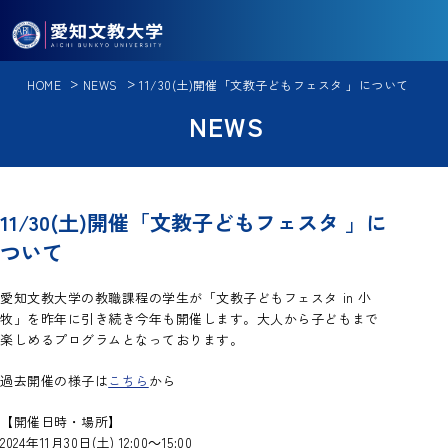
HOME
NEWS
11/30(土)開催「文教子どもフェスタ 」について
学校案内
NEWS
学校案内一覧
学部・大学院
学長メッセージ
学部・大学院一覧
入試情報
11/30(土)開催「文教子どもフェスタ 」に
学校法人足立学園について
逆転力教育
ついて
入試情報一覧
理念と教育
留学・国際交流
人文総合コース
入試方式
情報公表
愛知文教大学の教職課程の学生が「文教子どもフェスタ in 小
留学・国際交流一覧
グローバル英語コース
牧」を昨年に引き続き今年も開催します。大人から子どもまで
就職・進路
入試日程
アクセス
楽しめるプログラムとなっております。
短期語学プログラム[英語]
中国語・中国文化コース
就職・進路一覧
大学入学共通テスト
キャンパスライフ
過去開催の様子は
こちら
から
受験者への注意事項
短期語学プログラム[中国語]
教員養成コース
キャリアサポート
【開催日時・場所】
学納金・諸経費一覧
キャンパスライフ一覧
パーソナル留学プログラム
カリキュラム
2024年11月30日(土) 12:00～15:00
地域連携・社会貢献
入試・イベント情報
就職実績