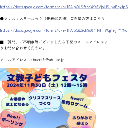
https://docs.google.com/forms/d/e/1FAIpQLSfacoYqY8VjoUSuyaFby
●クリスマスリース作り（先着40名様）ご希望の方はこちら
https://docs.google.com/forms/d/e/1FAIpQLSch9s07_NP_Wqj1YgPY7N
■ご質問、ご不明点等ございましたら下記のメールアドレスよ
りお問い合わせください。
メールアドレス：abucraft@abu.ac.jp