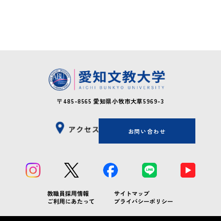
奨学金制度
カレンダー
認定校留学プログラム[英語]
教員紹介
図書館
お知らせ
内定者の声
施設紹介
交換留学プログラム[中国語]
留学生向けガイド
「ことば」を学ぶ、逆転力教育について
学生寮・住宅費助成制度
留学体験記
大学院 国際文化研究科
イベント
お問い合わせ
〒485-8565
愛知県小牧市大草5969-3
お問い合わせ
教職員採用情報
サイトマップ
ご利用にあたって
プライバシーポリシー