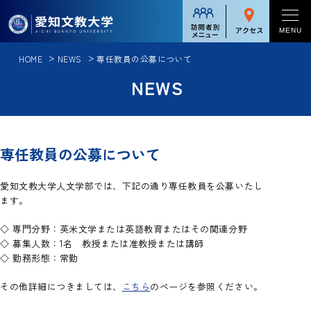
対象者別メニュー
MENU
HOME
NEWS
専任教員の公募について
学校案内
受験生の方
NEWS
学校案内一覧
在学生の方
学部・大学院
学長メッセージ
保護者の方
学部・大学院一覧
入試情報
専任教員の公募について
学校法人足立学園について
卒業生の方
逆転力教育
入試情報一覧
理念と教育
留学・国際交流
愛知文教大学人文学部では、下記の通り専任教員を公募いたし
企業・一般の方
人文総合コース
ます。
入試方式
情報公表
留学・国際交流一覧
グローバル英語コース
就職・進路
◇ 専門分野：英米文学または英語教育またはその関連分野
入試日程
アクセス
◇ 募集人数：1名 教授または准教授または講師
短期語学プログラム[英語]
中国語・中国文化コース
◇ 勤務形態：常勤
就職・進路一覧
大学入学共通テスト
キャンパスライフ
受験者への注意事項
短期語学プログラム[中国語]
教員養成コース
キャリアサポート
その他詳細につきましては、
こちら
のページを参照ください。
学納金・諸経費一覧
キャンパスライフ一覧
パーソナル留学プログラム
カリキュラム
地域連携・社会貢献
入試・イベント情報
就職実績