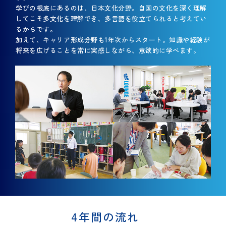
学びの根底にあるのは、日本文化分野。自国の文化を深く理解
奨学金制度
カレンダー
認定校留学プログラム[英語]
教員紹介
図書館
お知らせ
してこそ多文化を理解でき、多言語を役立てられると考えてい
内定者の声
施設紹介
交換留学プログラム[中国語]
るからです。
留学生向けガイド
加えて、キャリア形成分野も1年次からスタート。知識や経験が
「ことば」を学ぶ、逆転力教育について
学生寮・住宅費助成制度
留学体験記
大学院 国際文化研究科
将来を広げることを常に実感しながら、意欲的に学べます。
イベント
お問い合わせ
4年間の流れ