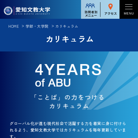
対象者別メニュー
MENU
HOME
学部・大学院
カリキュラム
学校案内
受験生の方
カリキュラム
学校案内一覧
在学生の方
学部・大学院
学長メッセージ
保護者の方
学部・大学院一覧
入試情報
学校法人足立学園について
卒業生の方
逆転力教育
入試情報一覧
理念と教育
留学・国際交流
企業・一般の方
人文総合コース
入試方式
情報公表
留学・国際交流一覧
グローバル英語コース
就職・進路
入試日程
アクセス
短期語学プログラム[英語]
中国語・中国文化コース
就職・進路一覧
大学入学共通テスト
キャンパスライフ
受験者への注意事項
短期語学プログラム[中国語]
教員養成コース
グローバル化が進む現代社会で活躍する力を着実に身に付けら
キャリアサポート
れるよう、愛知文教大学ではカリキュラムを毎年更新していま
学納金・諸経費一覧
キャンパスライフ一覧
パーソナル留学プログラム
カリキュラム
す。
地域連携・社会貢献
入試・イベント情報
就職実績