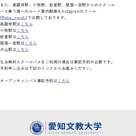
また、高蔵寺駅、小牧駅、岩倉駅、尾張一宮駅からのスクール
奨学金制度
カレンダー
認定校留学プログラム[英語]
教員紹介
図書館
お知らせ
バス乗り場へのルート案内動画をInstagramのリール
内定者の声
施設紹介
(
@abu_nyushi
)で公開しております。
交換留学プログラム[中国語]
留学生向けガイド
高蔵寺駅は
こちら
「ことば」を学ぶ、逆転力教育について
学生寮・住宅費助成制度
留学体験記
大学院 国際文化研究科
小牧駅は
こちら
岩倉駅は
こちら
尾張一宮駅は
こちら
イベント
お問い合わせ
犬山駅は
こちら
なお無料スクールバスをご利用の場合は事前予約が必要です。
予約申し込みは下記のリンクからお進みください。
オープンキャンパス事前予約は
こちら