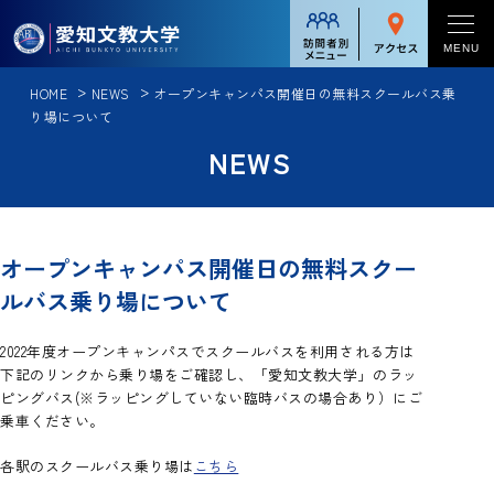
対象者別メニュー
MENU
HOME
NEWS
オープンキャンパス開催日の無料スクールバス乗
学校案内
受験生の方
り場について
NEWS
学校案内一覧
在学生の方
学部・大学院
学長メッセージ
保護者の方
学部・大学院一覧
入試情報
学校法人足立学園について
卒業生の方
オープンキャンパス開催日の無料スクー
逆転力教育
入試情報一覧
理念と教育
留学・国際交流
ルバス乗り場について
企業・一般の方
人文総合コース
入試方式
情報公表
留学・国際交流一覧
グローバル英語コース
2022年度オープンキャンパスでスクールバスを利用される方は
就職・進路
入試日程
アクセス
下記のリンクから乗り場をご確認し、「愛知文教大学」のラッ
短期語学プログラム[英語]
中国語・中国文化コース
ピングバス(※ラッピングしていない臨時バスの場合あり）にご
就職・進路一覧
大学入学共通テスト
キャンパスライフ
乗車ください。
受験者への注意事項
短期語学プログラム[中国語]
教員養成コース
キャリアサポート
各駅のスクールバス乗り場は
こちら
学納金・諸経費一覧
キャンパスライフ一覧
パーソナル留学プログラム
カリキュラム
地域連携・社会貢献
入試・イベント情報
就職実績