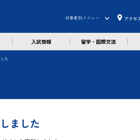
対象者別メニュー
入試情報
留学・国際交流
受験生の方
在学生の方
ました
保護者の方
卒業生の方
企業・一般の方
しました