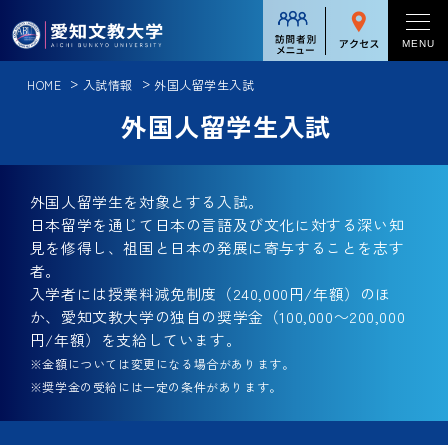
対象者別メニュー
MENU
HOME
入試情報
外国人留学生入試
学校案内
受験生の方
外国人留学生入試
学校案内一覧
在学生の方
学部・大学院
学長メッセージ
保護者の方
外国人留学生を対象とする入試。
学部・大学院一覧
入試情報
学校法人足立学園について
日本留学を通じて日本の言語及び文化に対する深い知
卒業生の方
逆転力教育
見を修得し、祖国と日本の発展に寄与することを志す
入試情報一覧
理念と教育
留学・国際交流
者。
企業・一般の方
人文総合コース
入学者には授業料減免制度（240,000円/年額）のほ
入試方式
情報公表
留学・国際交流一覧
か、愛知文教大学の独自の奨学金（100,000～200,000
グローバル英語コース
就職・進路
入試日程
アクセス
円/年額）を支給しています。
短期語学プログラム[英語]
中国語・中国文化コース
※金額については変更になる場合があります。
就職・進路一覧
大学入学共通テスト
キャンパスライフ
※奨学金の受給には一定の条件があります。
受験者への注意事項
短期語学プログラム[中国語]
教員養成コース
キャリアサポート
学納金・諸経費一覧
キャンパスライフ一覧
パーソナル留学プログラム
カリキュラム
地域連携・社会貢献
入試・イベント情報
就職実績