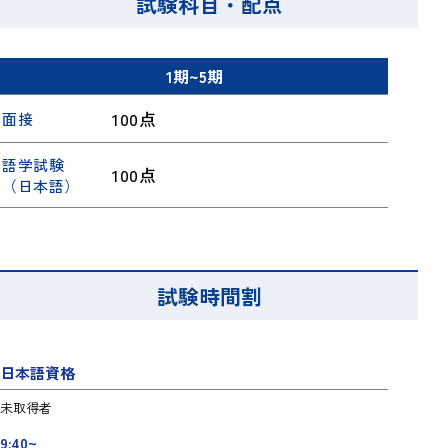
試験科目・配点
1期~5期
100点
面接
語学試験
100点
（日本語）
試験時間割
日本語資格
未取得者
9:40~