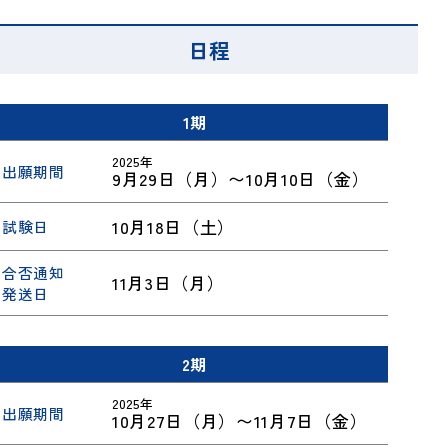
奨学金制度
カレンダー
認定校留学プログラム[英語]
教員紹介
図書館
お知らせ
内定者の声
日程
施設紹介
交換留学プログラム[中国語]
留学生向けガイド
「ことば」を学ぶ、逆転力教育について
学生寮・住宅費助成制度
留学体験記
大学院 国際文化研究科
1期
イベント
お問い合わせ
2025年
出願期間
9月29日（月）〜10月10日（金）
10月18日（土）
試験日
合否通知
11月3日（月）
発送日
2期
2025年
出願期間
10月27日（月）〜11月7日（金）