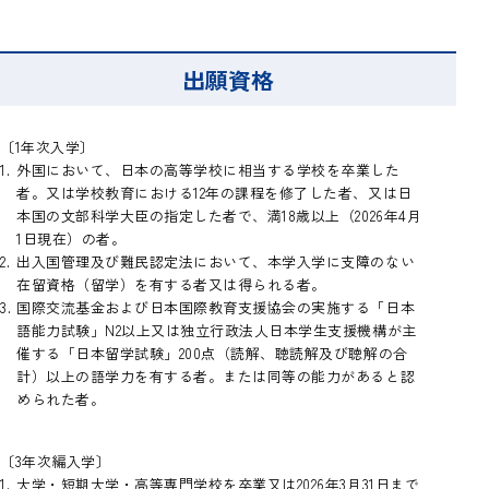
出願資格
〔1年次入学〕
外国において、日本の高等学校に相当する学校を卒業した
者。又は学校教育における12年の課程を修了した者、又は日
本国の文部科学大臣の指定した者で、満18歳以上（2026年4月
1日現在）の者。
出入国管理及び難民認定法において、本学入学に支障のない
在留資格（留学）を有する者又は得られる者。
国際交流基金および日本国際教育支援協会の実施する「日本
語能力試験」N2以上又は独立行政法人日本学生支援機構が主
催する「日本留学試験」200点（読解、聴読解及び聴解の合
計）以上の語学力を有する者。または同等の能力があると認
められた者。
〔3年次編入学〕
大学・短期大学・高等専門学校を卒業又は2026年3月31日まで