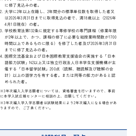
に修了見込みの者。
大学に2年以上在籍し、2年間分の標準単位数を取得した者又
は2026年3月31日までに取得見込の者で、満18歳以上（2026年
4月1日現在）の者。
学校教育法第132条に規定する専修学校の専門課程（修業年限
が2年以上で、かつ、課程の修了に必要な総授業時間数が1700
時間以上であるものに限る）を修了した者及び2026年3月31日
までに修了見込みの者。
国際交流基金および日本国際教育支援協会の実施する「日本
語能力試験」N2以上又は独立行政法人日本学生支援機構が主
催する「日本留学試験」200点（読解、聴読解及び聴解の合
計）以上の語学力を有する者。または同等の能力があると認
められた者。
※3年次編入入学志願者については、資格審査を行いますので、事前
に本学入試広報センターに相談の上、出願してください。
※3年次編入学入学志願者は試験結果により2年次編入になる場合があ
りますので、ご了承ください。