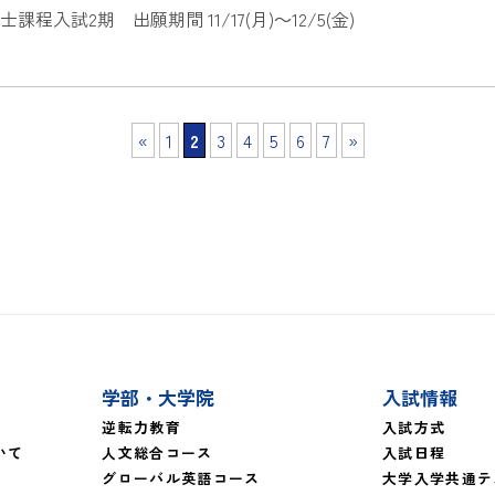
入試2期 出願期間 11/17(月)～12/5(金)
«
1
2
3
4
5
6
7
»
学部・大学院
入試情報
逆転力教育
入試方式
いて
人文総合コース
入試日程
グローバル英語コース
大学入学共通テ