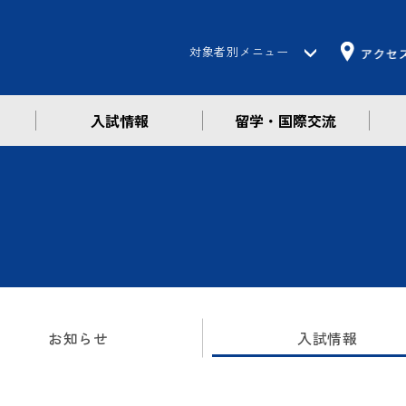
対象者別メニュー
入試情報
留学・国際交流
受験生の方
在学生の方
保護者の方
卒業生の方
企業・一般の方
お知らせ
入試情報