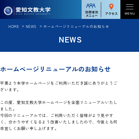
対象者別メニュー
MENU
HOME
NEWS
ホームページリニューアルのお知らせ
学校案内
受験生の方
NEWS
学校案内一覧
在学生の方
学部・大学院
学長メッセージ
保護者の方
学部・大学院一覧
入試情報
ホームページリニューアルのお知らせ
学校法人足立学園について
卒業生の方
逆転力教育
入試情報一覧
理念と教育
留学・国際交流
平素より本学ホームページをご利用いただき誠にありがとうご
企業・一般の方
人文総合コース
ざいます。
入試方式
情報公表
留学・国際交流一覧
グローバル英語コース
就職・進路
この度、愛知文教大学ホームページを全面リニューアルいたし
入試日程
アクセス
ました。
短期語学プログラム[英語]
中国語・中国文化コース
今回のリニューアルでは、ご利用いただく皆様がより見やす
就職・進路一覧
大学入学共通テスト
キャンパスライフ
受験者への注意事項
短期語学プログラム[中国語]
教員養成コース
く、分かりやすくなるよう改善いたしましたので、今後とも何
キャリアサポート
卒宜しくお願い申し上げます。
学納金・諸経費一覧
キャンパスライフ一覧
パーソナル留学プログラム
カリキュラム
地域連携・社会貢献
入試・イベント情報
就職実績