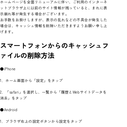
ホームページを全面リニューアルに伴い、ご利用のインターネ
奨学金制度
カレンダー
認定校留学プログラム[英語]
教員紹介
ットブラウザ上に以前のサイト情報が残っていると、まれに表
図書館
お知らせ
内定者の声
示崩れ等が発生する場合がございます。
施設紹介
交換留学プログラム[中国語]
留学生向けガイド
お手数をお掛けしますが、表示の乱れなどの不具合が発生した
「ことば」を学ぶ、逆転力教育について
場合は、キャッシュ情報を削除いただきますようお願い申し上
学生寮・住宅費助成制度
留学体験記
大学院 国際文化研究科
げます。
スマートフォンからのキャッシュフ
イベント
お問い合わせ
ァイルの削除方法
●iPhone
1．ホーム画面から「設定」をタップ
2．「safari」を選択し、一覧から「履歴とWebサイトデータを
消去」をタップ
●Android
1．ブラウザ右上の設定ボタンから設定をタップ