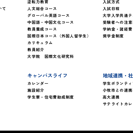
逆転力教育
入試方式
いて
人文総合コース
入試日程
グローバル英語コース
大学入学共通テ
中国語・中国文化コース
受験者への注意
教員養成コース
学納金・諸経費
国際日本コース（外国人留学生）
奨学金制度
カリキュラム
教員紹介
大学院 国際文化研究科
キャンパスライフ
地域連携・社
カレンダー
学生ボランティ
施設紹介
小牧市との連携
学生寮・住宅費助成制度
高大連携
サテライトカレ