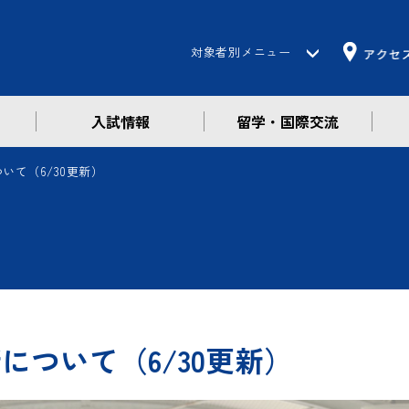
対象者別メニュー
入試情報
留学・国際交流
受験生の方
在学生の方
いて（6/30更新）
保護者の方
卒業生の方
企業・一般の方
について（6/30更新）